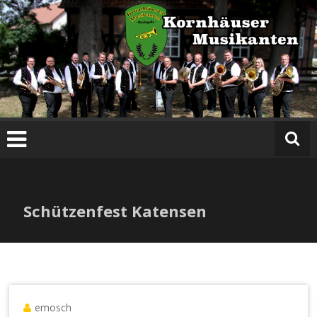
Zum
Inhalt
springen
Schützenfest Katensen
emosch