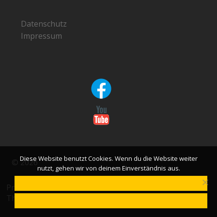
Datenschutz
Impressum
Diese Website benutzt Cookies. Wenn du die Website weiter
© 2026
nutzt, gehen wir von deinem Einverständnis aus.
OK
Präsentiert von
WordPress
Theme:
von ThemeGrill
Masonic
DATENSCHUTZERKLÄRUNG