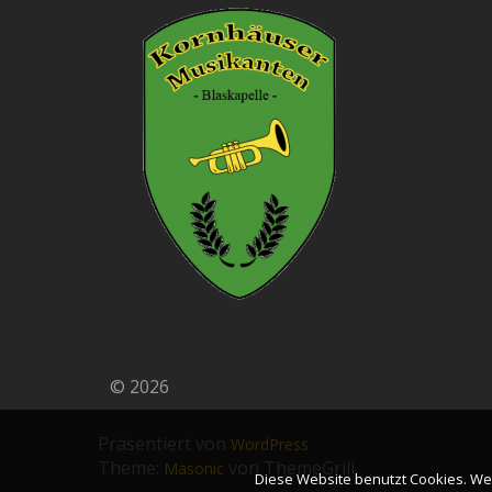
© 2026
Präsentiert von
WordPress
Theme:
von ThemeGrill
Masonic
Diese Website benutzt Cookies. Wen