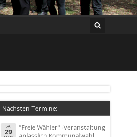
Nächsten Termine:
SA.
"Freie Wähler" -Veranstaltung
29
anlässlich Kommunalwahl