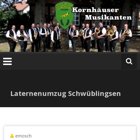
Zum
Inhalt
springen
Laternenumzug Schwüblingsen
emosch