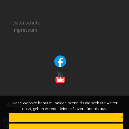
Datenschutz
Impressum
Diese Website benutzt Cookies. Wenn du die Website weiter
© 2026
nutzt, gehen wir von deinem Einverständnis aus.
OK
Präsentiert von
WordPress
Theme:
von ThemeGrill
Masonic
DATENSCHUTZERKLÄRUNG