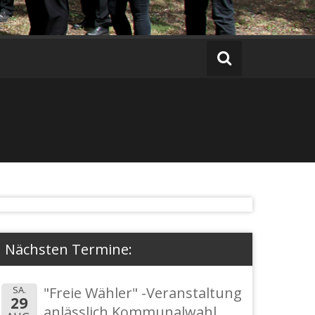
Nächsten Termine:
SA.
"Freie Wähler" -Veranstaltung
29
anlässlich Kommunalwahl