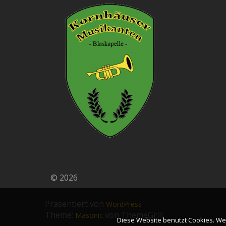
© 2026
Präsentiert von
WordPress
Theme:
von ThemeGrill
Masonic
Diese Website benutzt Cookies. Wen