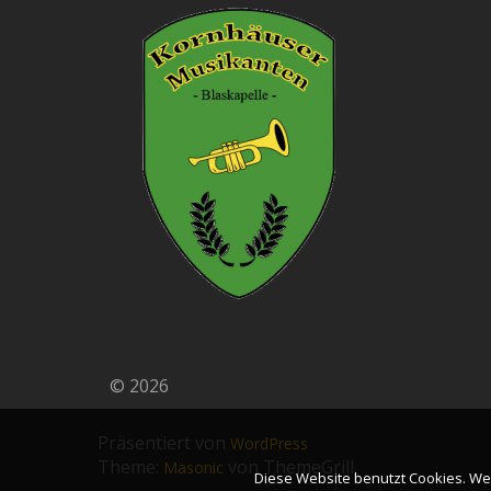
© 2026
Präsentiert von
WordPress
Theme:
von ThemeGrill
Masonic
Diese Website benutzt Cookies. Wen