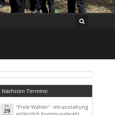
Nächsten Termine:
SA.
"Freie Wähler" -Veranstaltung
29
anlässlich Kommunalwahl